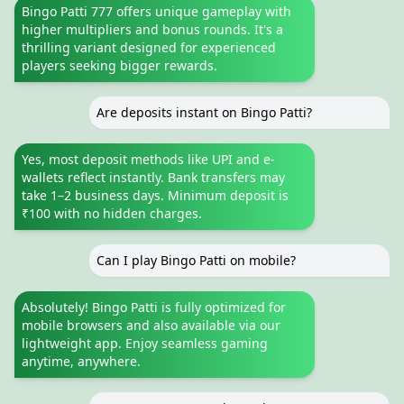
Bingo Patti 777 offers unique gameplay with
higher multipliers and bonus rounds. It's a
thrilling variant designed for experienced
players seeking bigger rewards.
Are deposits instant on Bingo Patti?
Yes, most deposit methods like UPI and e-
wallets reflect instantly. Bank transfers may
take 1–2 business days. Minimum deposit is
₹100 with no hidden charges.
Can I play Bingo Patti on mobile?
Absolutely! Bingo Patti is fully optimized for
mobile browsers and also available via our
lightweight app. Enjoy seamless gaming
anytime, anywhere.