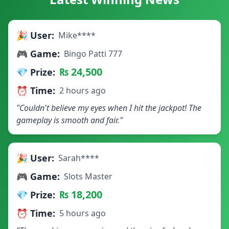
🎉 User:
Mike****
🎮 Game:
Bingo Patti 777
₨ 24,500
💎 Prize:
⏰ Time:
2 hours ago
"Couldn't believe my eyes when I hit the jackpot! The
gameplay is smooth and fair."
🎉 User:
Sarah****
🎮 Game:
Slots Master
₨ 18,200
💎 Prize:
⏰ Time:
5 hours ago