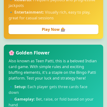
jackpots
🔹
Entertainment:
Visually rich, easy to play,
great for casual sessions
Play Now 🎰
🌸 Golden Flower
Also known as Teen Patti, this is a beloved Indian
card game. With simple rules and exciting
bluffing elements, it's a staple on the Bingo Patti
platform. Test your luck and strategy here!
🔹
Setup:
Each player gets three cards face
down
🔹
Gameplay:
Bet, raise, or fold based on your
hand