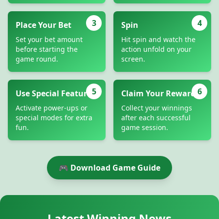
3
4
Place Your Bet
Spin
Set your bet amount
Hit spin and watch the
before starting the
action unfold on your
game round.
screen.
5
6
Use Special Features
Claim Your Rewards
Activate power-ups or
Collect your winnings
special modes for extra
after each successful
fun.
game session.
🎮 Download Game Guide
Latest Winning News