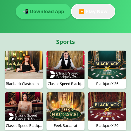
📲 Download App
▶️ Play Now
Sports
Blackjack Clasico en Español 1
Classic Speed Blackjack 79
BlackjackX 36
Classic Speed Blackjack 86
Peek Baccarat
BlackjackX 20