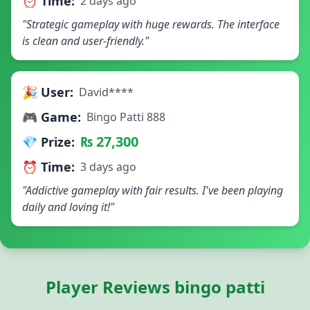
⏰ Time:
2 days ago
"Strategic gameplay with huge rewards. The interface
is clean and user-friendly."
🎉 User:
David****
🎮 Game:
Bingo Patti 888
₨ 27,300
💎 Prize:
⏰ Time:
3 days ago
"Addictive gameplay with fair results. I've been playing
daily and loving it!"
Player Reviews bingo patti