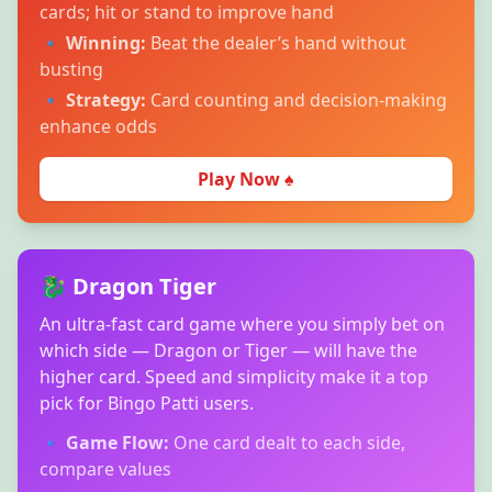
cards; hit or stand to improve hand
🔹
Winning:
Beat the dealer’s hand without
busting
🔹
Strategy:
Card counting and decision-making
enhance odds
Play Now ♠️
🐉 Dragon Tiger
An ultra-fast card game where you simply bet on
which side — Dragon or Tiger — will have the
higher card. Speed and simplicity make it a top
pick for Bingo Patti users.
🔹
Game Flow:
One card dealt to each side,
compare values