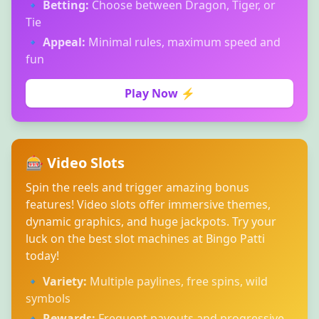
🔹
Betting:
Choose between Dragon, Tiger, or
Tie
🔹
Appeal:
Minimal rules, maximum speed and
fun
Play Now ⚡
🎰 Video Slots
Spin the reels and trigger amazing bonus
features! Video slots offer immersive themes,
dynamic graphics, and huge jackpots. Try your
luck on the best slot machines at Bingo Patti
today!
🔹
Variety:
Multiple paylines, free spins, wild
symbols
🔹
Rewards:
Frequent payouts and progressive