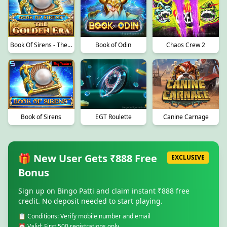
Book Of Sirens - The Golden Era
Book of Odin
Chaos Crew 2
EGT Roulette
Book of Sirens
Canine Carnage
🎁 New User Gets ₹888 Free
EXCLUSIVE
Bonus
Sign up on Bingo Patti and claim instant ₹888 free
credit. No deposit needed to start playing.
📋 Conditions: Verify mobile number and email
⏰ Valid: First 500 registrations only