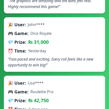
"The graphics are amazing and the wins feel real.
Highly recommend this game!"
🎉 User:
John****
🎮 Game:
Dice Royale
₨ 31,000
💎 Prize:
⏰ Time:
Yesterday
"Fast-paced and exciting. Every roll feels like a new
opportunity to win big!"
🎉 User:
Lisa****
🎮 Game:
Roulette Pro
₨ 42,750
💎 Prize: