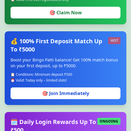
🎯 Claim Now
💰 100% First Deposit Match Up
HOT
To ₹5000
Boost your Bingo Patti balance! Get 100% match bonus
on your first deposit, up to ₹5000.
📋 Conditions: Minimum deposit ₹500
⏰ Valid: Today only – limited slots!
🎯 Join Immediately
🗓️ Daily Login Rewards Up To
ONGOING
₹500