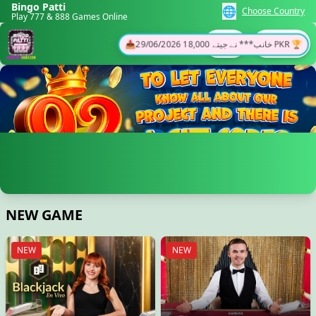
Bingo Patti
🌐
Choose Country
Play 777 & 888 Games Online
Login
Register
NEW GAME
NEW
NEW