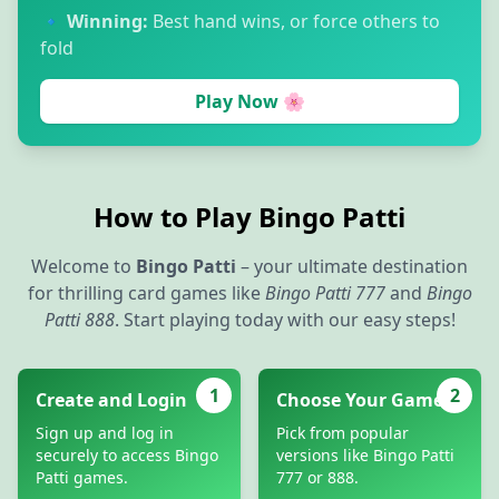
🔹
Winning:
Best hand wins, or force others to
fold
Play Now 🌸
How to Play Bingo Patti
Welcome to
Bingo Patti
– your ultimate destination
for thrilling card games like
Bingo Patti 777
and
Bingo
Patti 888
. Start playing today with our easy steps!
1
2
Create and Login
Choose Your Game
Sign up and log in
Pick from popular
securely to access Bingo
versions like Bingo Patti
Patti games.
777 or 888.